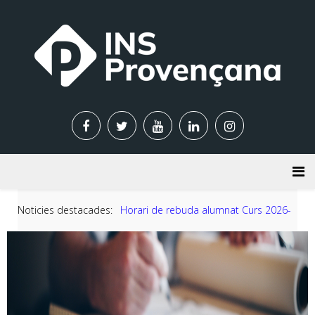
Noticies destacades:
Horari de rebuda alumnat Curs 2026-
Previous
Next
2027
Família d'Edificació i Obra Civil