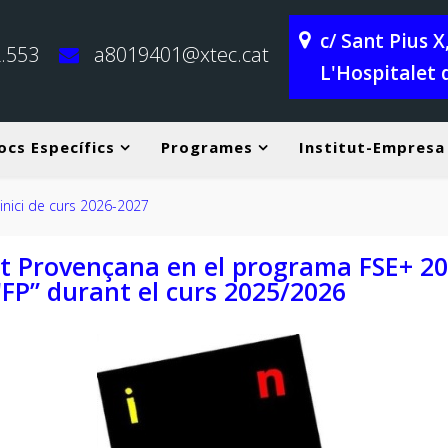
c/ Sant Pius 
.553
a8019401@xtec.cat
L'Hospitalet 
ocs Específics
Programes
Institut-Empresa
s 2026-2027
itut Provençana en el programa FSE+ 2
'FP” durant el curs 2025/2026