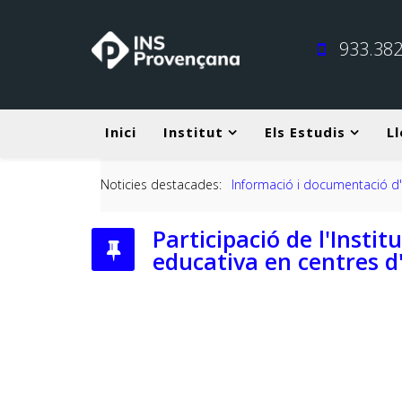
933.382
Inici
Institut
Els Estudis
Ll
Noticies destacades:
Informació i documentació d'inici de cur
Participació de l'Inst
educativa en centres d