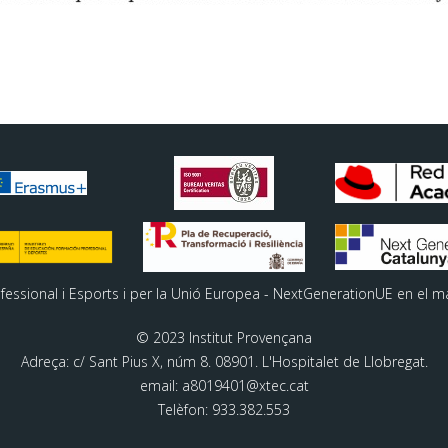
ofessional i Esports i per la Unió Europea - NextGenerationUE en el m
© 2023 Institut Provençana
Adreça: c/ Sant Pius X, núm 8. 08901. L'Hospitalet de Llobregat.
email: a8019401@xtec.cat
Telèfon: 933.382.553