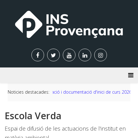
Noticies destacades:
Informació i documentació d'inici de curs 2026-2027
H
Escola Verda
Espai de difusió de les actuacions de l'institut en
matèria ambiental.