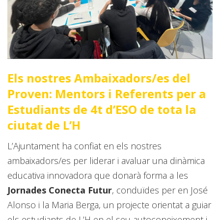
Els nostres Ambaixadors/es del
Proven: Mentors i Referents per a
Estudiants de 4t d’ESO de tota la
ciutat de L’H
L’Ajuntament ha confiat en els nostres
ambaixadors/es per liderar i avaluar una dinàmica
educativa innovadora que donarà forma a les
Jornades Conecta Futur
, conduïdes per en José
Alonso i la Maria Berga, un projecte orientat a guiar
els estudiants de L’H en el seu autoconeixement i