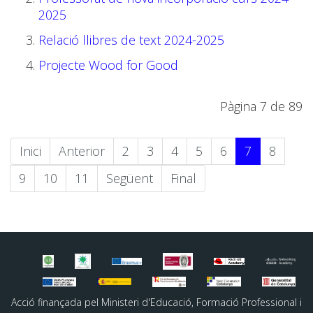
2025
Relació llibres de text 2024-2025
Projecte Wood for Good
Pàgina 7 de 89
Inici
Anterior
2
3
4
5
6
7
8
9
10
11
Següent
Final
Acció finançada pel Ministeri d'Educació, Formació Professional i