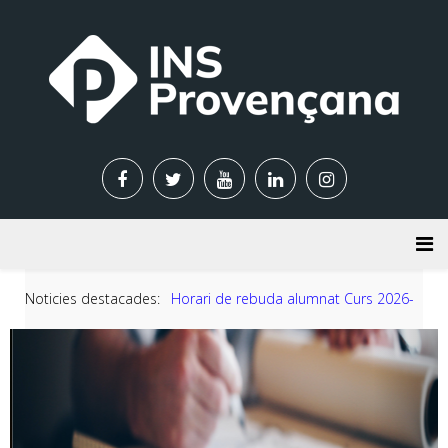
Noticies destacades:
Horari de rebuda alumnat Curs 2026-
Previous
Next
2027
Família d'Edificació i Obra Civil