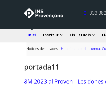
933.382
Inici
Institut
Els Estudis
Ll
Noticies destacades:
Horari de rebuda alumnat C
portada11
8M 2023 al Proven - Les dones d