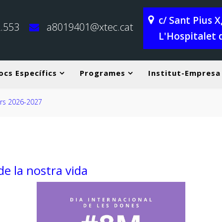
c/ Sant Pius 
.553
a8019401@xtec.cat
L'Hospitalet 
ocs Específics
Programes
Institut-Empresa
urs 2026-2027
e la nostra vida