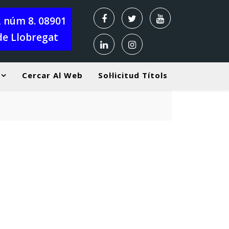
X, núm 8. 08901
de Llobregat
Cercar Al Web
Sol·licitud Títols