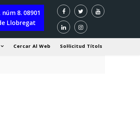
X, núm 8. 08901
de Llobregat
Cercar Al Web
Sol·licitud Títols
rebuda alumnat Curs 2026-2027