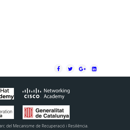
arc del Mecanisme de Recuperació i Resiliència.