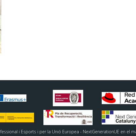
ofessional i Esports i per la Unió Europea - NextGenerationUE en el m