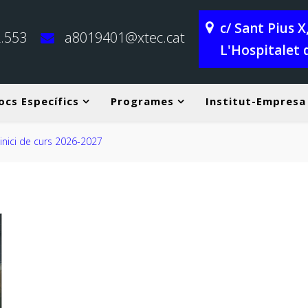
c/ Sant Pius 
.553
a8019401@xtec.cat
L'Hospitalet 
ocs Específics
Programes
Institut-Empresa
Horari de 