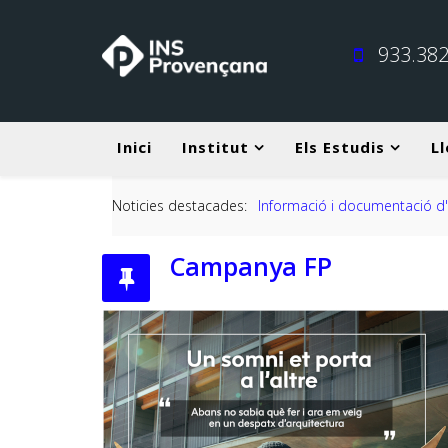
933.382
Inici
Institut
Els Estudis
Ll
26-2027
Noticies destacades:
Campanya FP