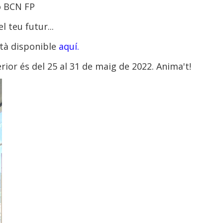
ió BCN FP
l teu futur...
stà disponible
aquí.
rior és del 25 al 31 de maig de 2022. Anima't!