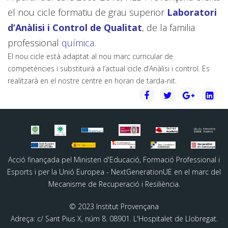
el nou cicle formatiu de grau superior
Laboratori
d’Anàlisi i Control de Qualitat
, de la familia
professional
química
.
El nou cicle està adaptat al nou marc curricular de
competències i substituirà a l’actual cicle d’Anàlisi i control. Es
realitzarà en el nostre centre en horari de tarda-nit.
Acció finançada pel Ministeri d'Educació, Formació Professional i
Esports i per la Unió Europea - NextGenerationUE en el marc del
Mecanisme de Recuperació i Resiliència.
© 2023 Institut Provençana
Adreça: c/ Sant Pius X, núm 8. 08901. L'Hospitalet de Llobregat.