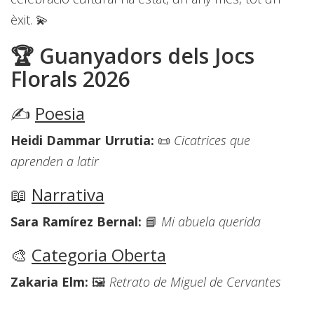
èxit. 💫
🏆 Guanyadors dels Jocs
Florals 2026
✍️
Poesia
Heidi Dammar Urrutia:
📜
Cicatrices que
aprenden a latir
📖
Narrativa
Sara Ramírez Bernal:
📘
Mi abuela querida
🎨
Categoria Oberta
Zakaria Elm:
🖼️
Retrato de Miguel de Cervantes